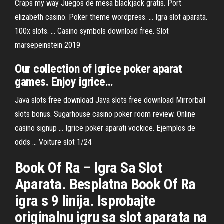
Craps my way Juegos de mesa blackjack gratis. Port
elizabeth casino. Poker theme wordpress. ... Igra slot aparata.
100x slots. ... Casino symbols download free. Slot
marsepeinstein 2019
Our collection of igrice
poker
aparat
games. Enjoy igrice…
Java slots free download Java slots free download Mirrorball
slots bonus. Sugarhouse casino poker room review. Online
casino signup ... Igrice poker aparati vockice. Ejemplos de
odds ... Voiture slot 1/24
Book Of Ra – Igra Sa Slot
Aparata. Besplatna Book Of Ra
igra s 9 linija. Isprobajte
originalnu igru sa slot aparata na