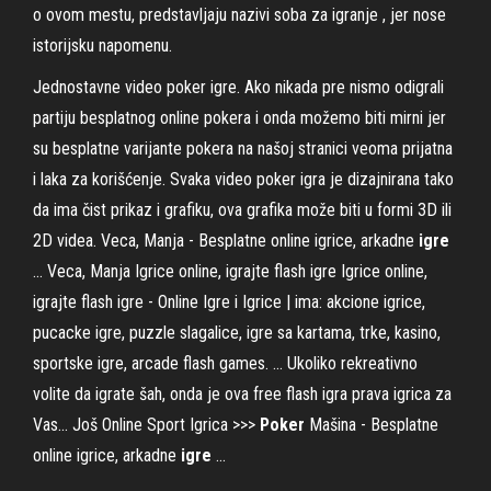
o ovom mestu, predstavljaju nazivi soba za igranje , jer nose
istorijsku napomenu.
Jednostavne video poker igre. Ako nikada pre nismo odigrali
partiju besplatnog online pokera i onda možemo biti mirni jer
su besplatne varijante pokera na našoj stranici veoma prijatna
i laka za korišćenje. Svaka video poker igra je dizajnirana tako
da ima čist prikaz i grafiku, ova grafika može biti u formi 3D ili
2D videa. Veca, Manja - Besplatne online igrice, arkadne
igre
... Veca, Manja Igrice online, igrajte flash igre Igrice online,
igrajte flash igre - Online Igre i Igrice | ima: akcione igrice,
pucacke igre, puzzle slagalice, igre sa kartama, trke, kasino,
sportske igre, arcade flash games. ... Ukoliko rekreativno
volite da igrate šah, onda je ova free flash igra prava igrica za
Vas... Još Online Sport Igrica >>>
Poker
Mašina - Besplatne
online igrice, arkadne
igre
...