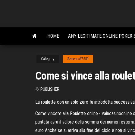
Skip
to
the
content
HOME
ANY LEGITIMATE ONLINE POKER 
Category
Semenec67559
Come si vince alla roulet
By
PUBLISHER
La roulette con un solo zero fu introdotta successiva
Come vincere alla Roulette online - vaincasinoonline.co
puntata avrà il valore della somma dei numeri este
euro Anche se si arriva alla fine del ciclo e non si 