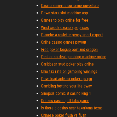
Casino asnieres sur seine ouverture
Pawn stars slot machine app
Games to play online for free
Wind creek casino spa prices
Planche a roulette penny sport expert
Online casino games payout
Free poker league portland oregon
Deal or no deal gambling machine online
Caribbean stud poker play online
Ohio tax rate on gambling winnings
Download aplikasi poker qiu qiu
Gambling betting your life away
Sinopsis comic 8 casino king 1
Orleans casino pull tabs game
Is there a casino near texarkana texas
Chinese poker flush vs flush