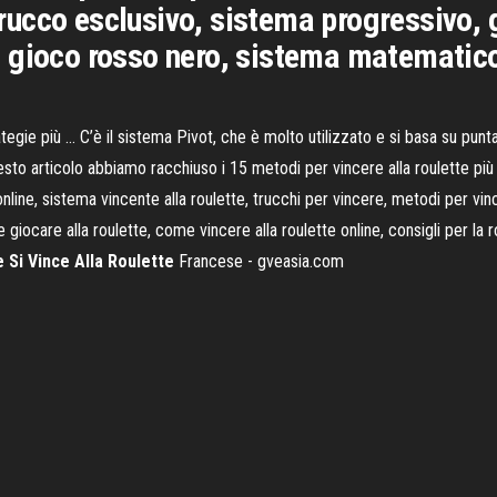
 trucco esclusivo, sistema progressivo, 
gioco rosso nero, sistema matematico 
.
tegie più ... C’è il sistema Pivot, che è molto utilizzato e si basa su pu
sto articolo abbiamo racchiuso i 15 metodi per vincere alla roulette più u
nline, sistema vincente alla roulette, trucchi per vincere, metodi per vi
 giocare alla roulette, come vincere alla roulette online, consigli per la r
e
Si
Vince
Alla
Roulette
Francese - gveasia.com