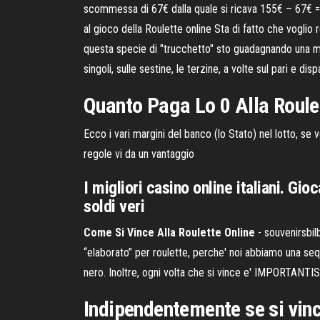
scommessa di 67€ dalla quale si ricava 155€ – 67€ = 
al gioco della Roulette online Sta di fatto che voglio 
questa specie di "trucchetto" sto guadagnando una med
singoli, sulle sestine, le terzine, a volte sul pari e d
Quanto Paga Lo 0 Alla Roulett
Ecco i vari margini del banco (lo Stato) nel lotto, 
regole vi da un vantaggio
I migliori casino online italiani. Gi
soldi veri
Come Si Vince Alla Roulette Online
- souvenirsbil
“elaborato” per roulette, perche' noi abbiamo una seq
nero. Inoltre, ogni volta che si vince e' IMPORTANTISS
Indipendentemente se si vinc