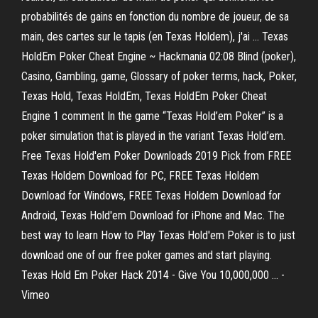
probabilités de gains en fonction du nombre de joueur, de sa
main, des cartes sur le tapis (en Texas Holdem), j'ai ... Texas
HoldEm Poker Cheat Engine ~ Hackmania 02:08 Blind (poker),
Casino, Gambling, game, Glossary of poker terms, hack, Poker,
Texas Hold, Texas HoldEm, Texas HoldEm Poker Cheat
Engine 1 comment In the game “Texas Hold’em Poker” is a
poker simulation that is played in the variant Texas Hold’em.
Free Texas Hold'em Poker Downloads 2019 Pick from FREE
Texas Holdem Download for PC, FREE Texas Holdem
Download for Windows, FREE Texas Holdem Download for
Android, Texas Hold'em Download for iPhone and Mac. The
best way to learn How to Play Texas Hold'em Poker is to just
download one of our free poker games and start playing.
Texas Hold Em Poker Hack 2014 - Give You 10,000,000 ... -
Vimeo