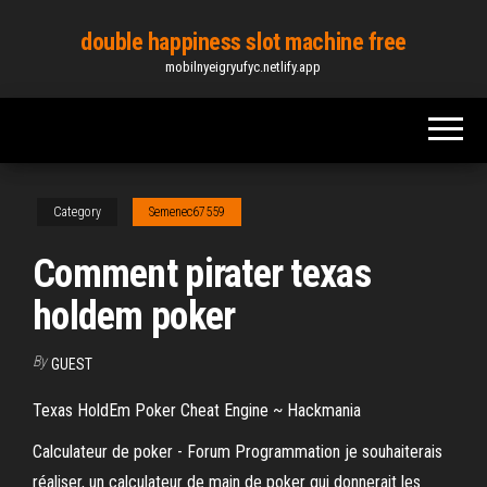
Skip
double happiness slot machine free
to
mobilnyeigryufyc.netlify.app
the
content
Category
Semenec67559
Comment pirater texas
holdem poker
By
GUEST
Texas HoldEm Poker Cheat Engine ~ Hackmania
Calculateur de poker - Forum Programmation je souhaiterais
réaliser, un calculateur de main de poker qui donnerait les