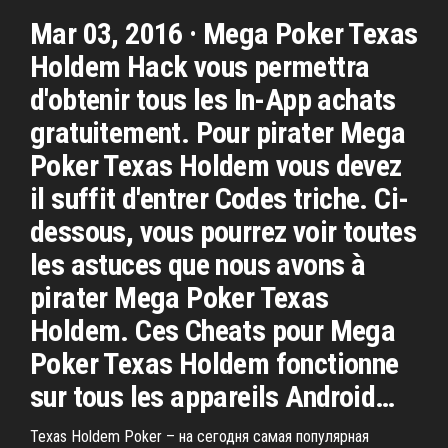
Mar 03, 2016 · Mega Poker Texas
Holdem Hack vous permettra
d'obtenir tous les In-App achats
gratuitement. Pour pirater Mega
Poker Texas Holdem vous devez
il suffit d'entrer Codes triche. Ci-
dessous, vous pourrez voir toutes
les astuces que nous avons à
pirater Mega Poker Texas
Holdem. Ces Cheats pour Mega
Poker Texas Holdem fonctionne
sur tous les appareils Android…
Texas Holdem Poker – на сегодня самая популярная