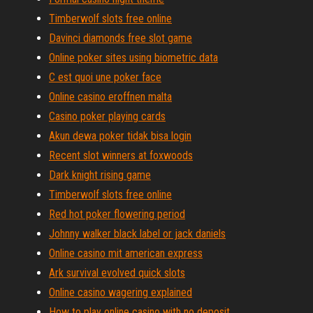
Timberwolf slots free online
Davinci diamonds free slot game
Online poker sites using biometric data
C est quoi une poker face
Online casino eroffnen malta
Casino poker playing cards
Akun dewa poker tidak bisa login
Recent slot winners at foxwoods
Dark knight rising game
Timberwolf slots free online
Red hot poker flowering period
Johnny walker black label or jack daniels
Online casino mit american express
Ark survival evolved quick slots
Online casino wagering explained
How to play online casino with no deposit