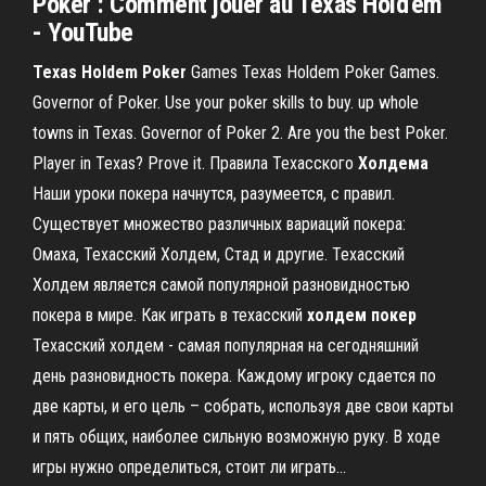
Poker : Comment jouer au Texas Hold'em
- YouTube
Texas
Holdem
Poker
Games Texas Holdem Poker Games.
Governor of Poker. Use your poker skills to buy. up whole
towns in Texas. Governor of Poker 2. Are you the best Poker.
Player in Texas? Prove it. Правила Техасского
Холдема
Наши уроки покера начнутся, разумеется, с правил.
Существует множество различных вариаций покера:
Омаха, Техасский Холдем, Стад и другие. Техасский
Холдем является самой популярной разновидностью
покера в мире. Как играть в техасский
холдем
покер
Техасский холдем - самая популярная на сегодняшний
день разновидность покера. Каждому игроку сдается по
две карты, и его цель – собрать, используя две свои карты
и пять общих, наиболее сильную возможную руку. В ходе
игры нужно определиться, стоит ли играть...